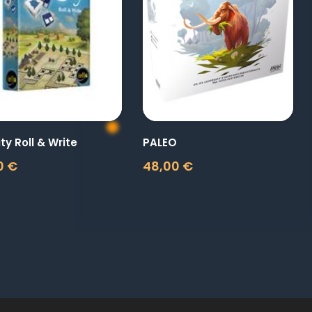
visibility
visibility
ty Roll & Write
PALEO
0 €
48,00 €
Prix