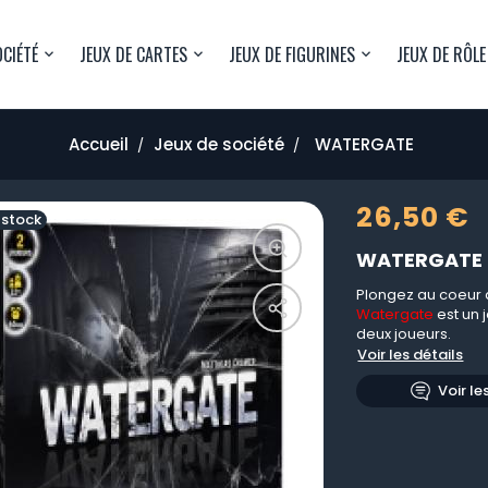
OCIÉTÉ
JEUX DE CARTES
JEUX DE FIGURINES
JEUX DE RÔLE
Accueil
Jeux de société
WATERGATE
26,50 €
 stock
WATERGATE
Plongez au coeur 
Watergate
est un 
deux joueurs.
Voir les détails
Voir le