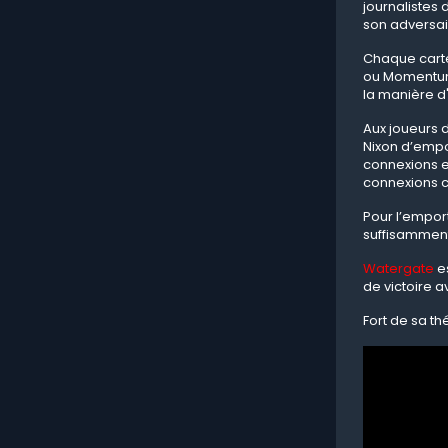
journalistes 
son adversair
Chaque carte 
ou Momentum) 
la manière d'
Aux joueurs d
Nixon d’empo
connexions en
connexions cr
Pour l’emport
suffisamment
Watergate
es
de victoire a
Fort de sa t