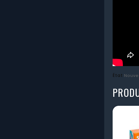
État
Nouve
PRODU