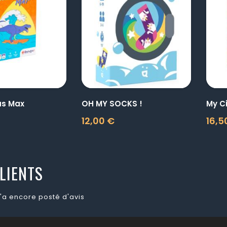
visibility
visibility
us Max
OH MY SOCKS !
My Ci
12,00 €
16,5
Prix
Prix
LIENTS
'a encore posté d'avis