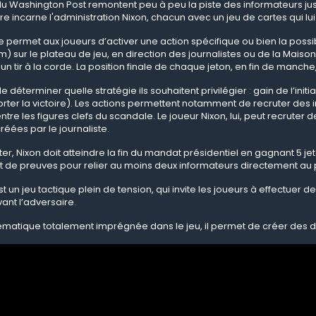
du Washington Post remontent peu à peu la piste des informateurs jus
e incarne l'administration Nixon, chacun avec un jeu de cartes qui lui
permet aux joueurs d’activer une action spécifique ou bien la possibi
sur le plateau de jeu, en direction des journalistes ou de la Maison
un tir à la corde. La position finale de chaque jeton, en fin de manch
e déterminer quelle stratégie ils souhaitent privilégier : gain de l’i
rter la victoire). Les actions permettent notamment de recruter des i
tre les figures clefs du scandale. Le joueur Nixon, lui, peut recruter 
éées par le journaliste.
er, Nixon doit atteindre la fin du mandat présidentiel en gagnant 5 j
 de preuves pour relier au moins deux informateurs directement au 
t un jeu tactique plein de tension, qui invite les joueurs à effectuer 
vant l’adversaire.
hématique totalement imprégnée dans le jeu, il permet de créer des d