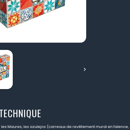

 TECHNIQUE
ar les Maures, les azulejos (carreaux de revêtement mural en faïenc