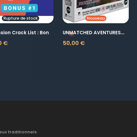
Rupture de stock
Nouveau
UNMATCHED AVENTURES...
Extension Crack List : Bonus
0 €
50,00 €
Prix
ux traditionnels.