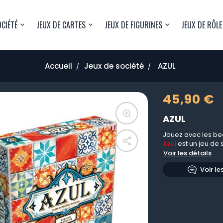
OCIÉTÉ
JEUX DE CARTES
JEUX DE FIGURINES
JEUX DE RÔLE
Accueil
Jeux de société
AZUL
45,90 €
AZUL
Jouez avec les bea
Azul
est un jeu de 
Voir les détails
Voir le