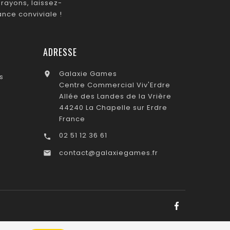
rayons, laissez-
nce conviviale !
ADRESSE
Galaxie Games

s
Centre Commercial Viv'Erdre
Allée des Landes de la Vrière
44240 La Chapelle sur Erdre
France
02 51 12 36 61

contact@galaxiegames.fr
