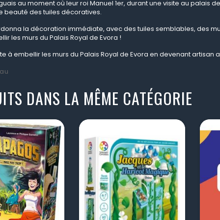
guais au moment où leur roi Manuel 1er, durant une visite au palais d
e beauté des tuiles décoratives.
rdonna la décoration immédiate, avec des tuiles semblables, des mu
lir les murs du Palais Royal de Evora
!
ite
à embellir les murs du Palais Royal de Evora en devenant artisan a
au
ITS DANS LA MÊME CATÉGORIE
visibility
visibility