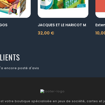
GOS
JACQUES ET LE HARICOT MAGIQUE
32,00 €
10,0
Prix
Prix
LIENTS
'a encore posté d'avis
t votre boutique spécialisée en jeux de société, cartes et je