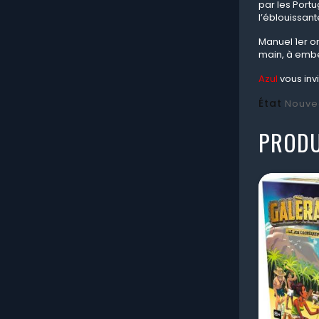
par les Portu
l’éblouissant
Manuel 1er o
main, à embel
Azul
vous inv
État
Nouve
PRODU