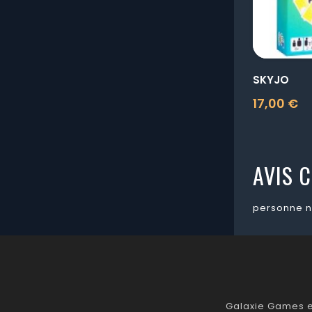
SKYJO
17,00 €
Prix
AVIS C
personne n
Galaxie Games es