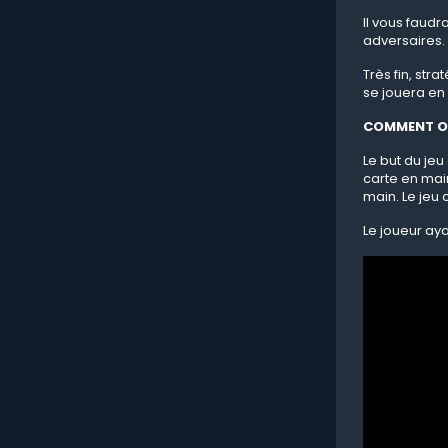
Il vous faud
adversaires.
Très fin, str
se jouera en 
COMMENT O
Le but du je
carte en main
main. Le jeu 
Le joueur aya