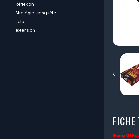
Réflexion
Stratégie-conquête
solo
extension

FICHE
Gang Of Fo