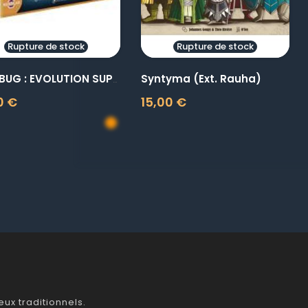
Rupture de stock
Rupture de stock
Syntyma (Ext. Rauha)
MINDBUG : EVOLUTION SUPRÊME
0 €
15,00 €
Prix
ux traditionnels.