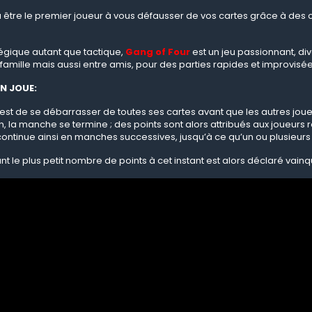
ra être le premier joueur à vous défausser de vos cartes grâce à de
atégique autant que tactique,
Gang of Four
est un jeu passionnant, div
famille mais aussi entre amis, pour des parties rapides et improvisé
N JOUE:
u est de se débarrasser de toutes ses cartes avant que les autres jou
, la manche se termine ; des points sont alors attribués aux joueurs 
continue ainsi en manches successives, jusqu’à ce qu’un ou plusieurs 
nt le plus petit nombre de points à cet instant est alors déclaré vainq