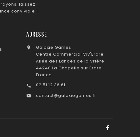
rayons, laissez-
nce conviviale !
ADRESSE
Galaxie Games

s
Centre Commercial Viv'Erdre
Allée des Landes de la Vrière
44240 La Chapelle sur Erdre
France
02 51 12 36 61

contact@galaxiegames.fr
