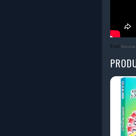
État
Nouve
PRODU