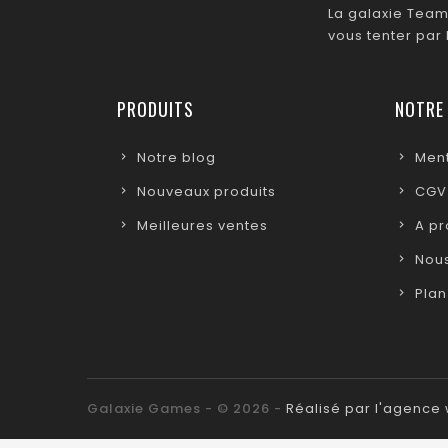
La galaxie Team
vous tenter par
PRODUITS
NOTRE
Notre blog
Ment
Nouveaux produits
CGV
Meilleures ventes
A p
Nous
Plan
Galaxie Games - © 2026 -
Réalisé par l'agenc