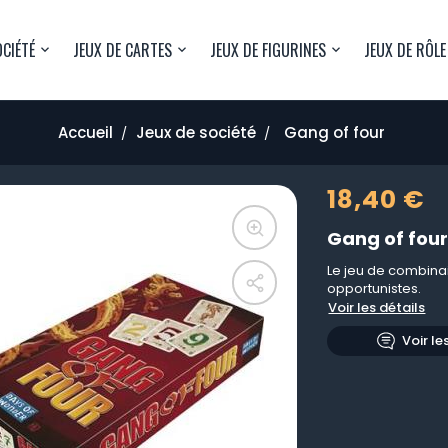
OCIÉTÉ
JEUX DE CARTES
JEUX DE FIGURINES
JEUX DE RÔLE
Accueil
Jeux de société
Gang of four
18,40 €
Gang of fou
Le jeu de combinai
opportunistes.
Voir les détails
Voir le