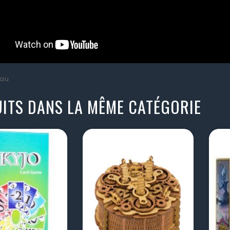
au
ITS DANS LA MÊME CATÉGORIE
visibility
visibility