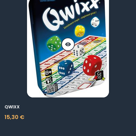
visibility
QWIXX
15,30 €
Prix