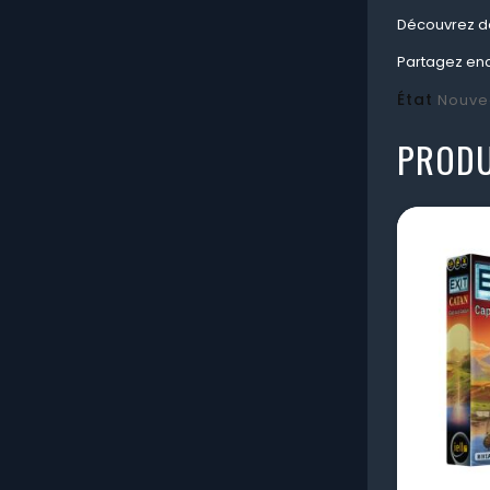
Découvrez de 
Partagez enco
État
Nouve
PRODU