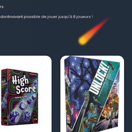
rs.
t dorénavant possible de jouer jusqu'à 8 joueurs !
visibility
visibility