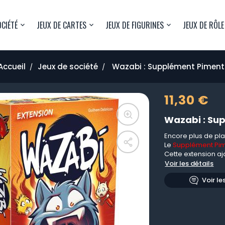
OCIÉTÉ
JEUX DE CARTES
JEUX DE FIGURINES
JEUX DE RÔLE
Accueil
Jeux de société
Wazabi : Supplément Piment
11,30 €
Wazabi : Su
Encore plus de plais
Le
Supplément Pi
Cette extension ajo
Voir les détails
Voir le