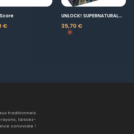
 Score
UNLOCK! SUPERNATURAL...
0 €
35,70 €
Prix
ux traditionnels.
rayons, laissez-
nce conviviale !