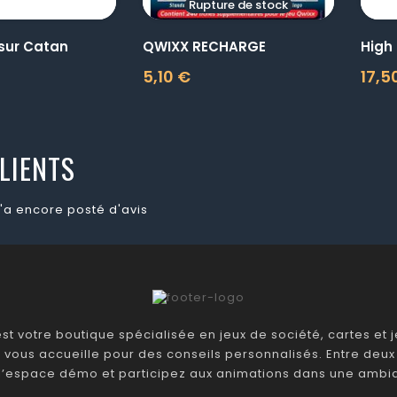
Rupture de stock
 sur Catan
QWIXX RECHARGE
High
5,10 €
17,5
Prix
Prix
LIENTS
'a encore posté d'avis
t votre boutique spécialisée en jeux de société, cartes et je
 vous accueille pour des conseils personnalisés. Entre deux 
 l’espace démo et participez aux animations dans une ambia