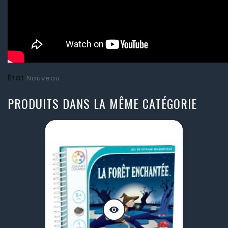
État
Nouveau
PRODUITS DANS LA MÊME CATÉGORIE
visibility