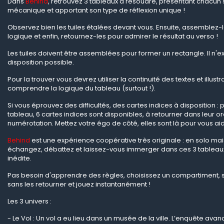
Dans
Behind
, retrouvez 3 tableaux à résoudre, présentant chacun
mécanique et apportant son type de réflexion unique !
Observez bien les tuiles étalées devant vous. Ensuite, assemblez-
logique et enfin, retournez-les pour admirer le résultat au verso !
Les tuiles doivent être assemblées pour former un rectangle. Il n'e
disposition possible.
Pour la trouver vous devrez utiliser la continuité des textes et illust
comprendre la logique du tableau (surtout !).
Si vous éprouvez des difficultés, des cartes indices à disposition 
tableau, 6 cartes indices sont disponibles, à retourner dans leur o
numérotation. Mettez votre égo de côté, elles sont là pour vous aid
Behind
est une expérience coopérative très originale : en solo mais
échangez, débattez et laissez-vous immerger dans ces 3 tableau
inédite.
Pas besoin d'apprendre des règles, choisissez un compartiment, so
sans les retourner et jouez instantanément !
Les 3 univers :
- Le Vol : Un vol a eu lieu dans un musée de la ville. L’enquête ava