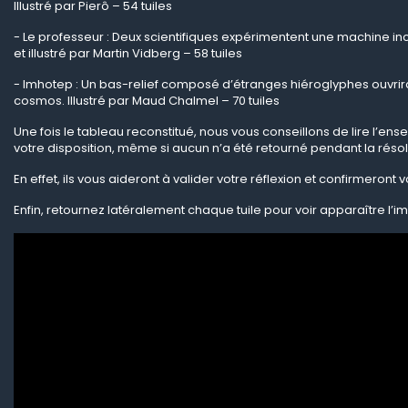
Illustré par Pierô
– 54 tuiles
- Le professeur : Deux scientifiques exp
érimentent une machine inc
et illustré par Martin Vidberg
– 58 tuiles
- Imhotep : Un bas-relief compos
é d’étranges hiéroglyphes ouvrira
cosmos. Illustré par Maud Chalmel
– 70 tuiles
Une fois le tableau reconstitu
é, nous vous conseillons de lire l’en
votre disposition, même si aucun n’a été retourné pendant la résol
En effet, ils vous aideront à valider votre réflexion et confirmeront 
Enfin, retournez latéralement chaque tuile pour voir apparaître l’im