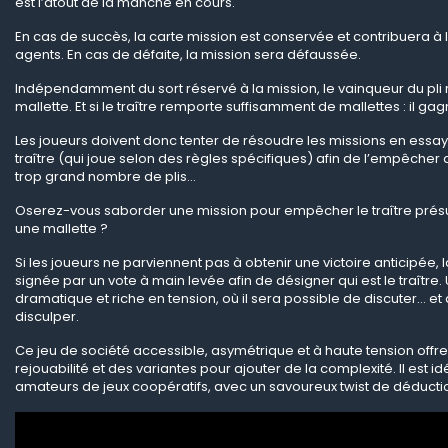
est l’atout de la manche en cours.
En cas de succès, la carte mission est conservée et contribuera à la
agents. En cas de défaite, la mission sera défaussée.
Indépendamment du sort réservé à la mission, le vainqueur du pl
mallette. Et si le traître remporte suffisamment de mallettes : il gag
Les joueurs doivent donc tenter de résoudre les missions en essayan
traître (qui joue selon des règles spécifiques) afin de l’empêcher
trop grand nombre de plis…
Oserez-vous saborder une mission pour empêcher le traître pré
une mallette ?
Si les joueurs ne parviennent pas à obtenir une victoire anticipée, la
signée par un vote à main levée afin de désigner qui est le traître. 
dramatique et riche en tension, où il sera possible de discuter… et
disculper.
Ce jeu de société accessible, asymétrique et à haute tension off
rejouabilité et des variantes pour ajouter de la complexité. Il est id
amateurs de jeux coopératifs, avec un savoureux twist de déducti