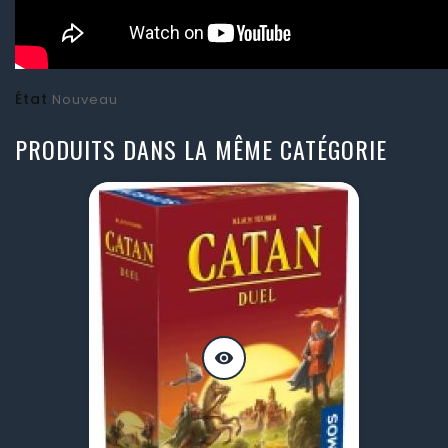
État
Nouveau
PRODUITS DANS LA MÊME CATÉGORIE
visibility