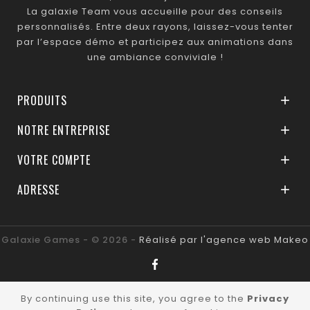
La galaxie Team vous accueille pour des conseils
personnalisés. Entre deux rayons, laissez-vous tenter
par l’espace démo et participez aux animations dans
une ambiance conviviale !
PRODUITS

NOTRE ENTREPRISE

VOTRE COMPTE

ADRESSE

Galaxie Games - © 2026 -
Réalisé par l'agence web Makeo
By continuing use this site, you agree to the
Privacy