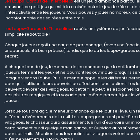
Les Loups-Garous de Thiercelieux
est un jeu d'ambiance particulie
amusant, ce petit jeu qui est à la croisée entre le jeu de rôle et d
l'interactivité entre les joueurs. Vous pouvez y jouer nombreux, ce q
incontournable des soirées entre amis.
Les Loups-Garous de Thiercelieux
recèle un système de jeu fascinan
simplicité redoutable !
Chaque joueur reçoit une carte de personnage, (avec une fonctio
uneparticularité bien précise) tandis que le ou les loups-garous 
secret.
À chaque tour de jeu, le meneur de jeu annonce que la nuit tombe. 
joueurs ferment les yeux et ne pourront les ouvrir que lorsqu'ils s
lorsque viendra l'aube. Puis, le meneur appelle les différents per
pour qu'ils utilisent leurs pouvoirs ou effectuent leurs actions. Les
peuvent dévorer des villageois, la petite fille peut les espionner, 
des philtres magiques et la voyante peut même percer à jour la vér
joueur.
Lorsque tous ont agit, le meneur annonce que le jour se lève. On ré
différents événements de la nuit. Les loups-garous ont peut-être
villageois, le chasseur aura assurément tué l'un d'eux voire un inno
certainement ourdi quelque manigance, et Cupidon aura sûrement
pour ses traits. Attention tous les matins les villageois votent pour é
qu'ils pensent être un loup-garou.