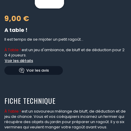
9,00 €
A table !
Il est temps de se mijoter un petit ragoût...
À Table !
est un jeu d'ambiance, de bluff et de déduction pour 2
à 4 joueurs.
Voir les détails
Voir les avis
FICHE TECHNIQUE
À Table !
est un savoureux mélange de bluff, de déduction et de
jeu de chance. Vous et vos coéquipiers incarnez un fermier qui
récupère des objets du jardin pour préparer un ragoût. Il y a six
vermines qui veulent manger votre ragoût avant vous.