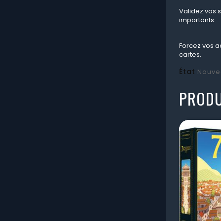
Validez vos s
importants.
Forcez vos ad
cartes.
État
Nouve
PRODU