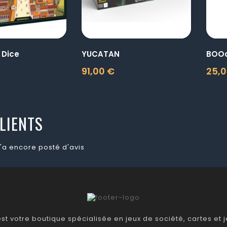
 Dice
YUCATAN
BOO
91,00 €
25,0
Prix
Prix
LIENTS
'a encore posté d'avis
t votre boutique spécialisée en jeux de société, cartes et je