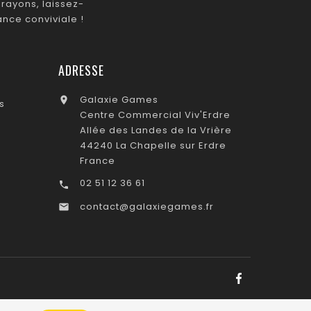
rayons, laissez-
nce conviviale !
ADRESSE
Galaxie Games

s
Centre Commercial Viv'Erdre
Allée des Landes de la Vrière
44240 La Chapelle sur Erdre
France
02 51 12 36 61

contact@galaxiegames.fr
