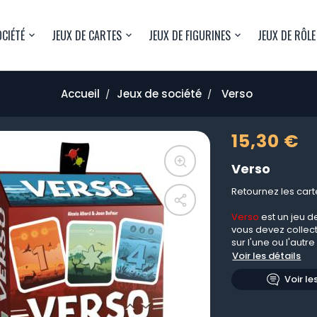
OCIÉTÉ
JEUX DE CARTES
JEUX DE FIGURINES
JEUX DE RÔLE
Accueil
Jeux de société
Verso
15,30 €
Verso
Retournez les carte
Verso
est un jeu d
vous devez collect
sur l'une ou l'autr
Voir les détails
Voir le