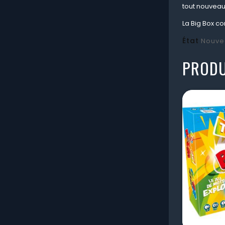
tout nouveau
La Big Box c
État
Nouve
PRODU