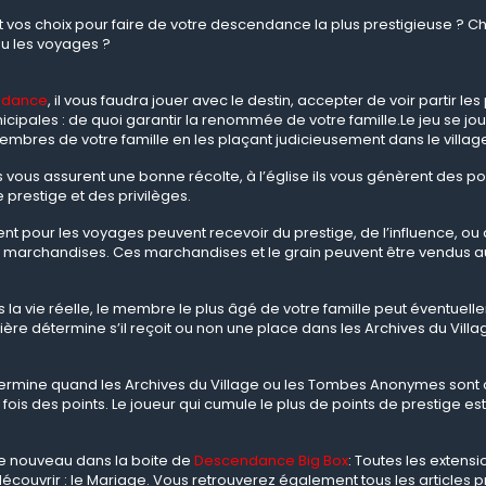
 vos choix pour faire de votre descendance la plus prestigieuse ? Cho
 les voyages ?
ndance
, il vous faudra jouer avec le destin, accepter de voir partir l
icipales : de quoi garantir la renommée de votre famille.Le jeu se jo
embres de votre famille en les plaçant judicieusement dans le villag
ls vous assurent une bonne récolte, à l’église ils vous génèrent des p
 prestige et des privilèges.
nt pour les voyages peuvent recevoir du prestige, de l’influence, ou d
 marchandises. Ces marchandises et le grain peuvent être vendus a
a vie réelle, le membre le plus âgé de votre famille peut éventuel
ière détermine s’il reçoit ou non une place dans les Archives du Villa
 termine quand les Archives du Village ou les Tombes Anonymes so
fois des points. Le joueur qui cumule le plus de points de prestige e
 de nouveau dans la boite de
Descendance Big Box
: Toutes les extens
découvrir : le Mariage. Vous retrouverez également tous les article