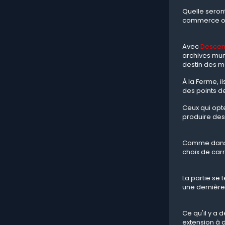
Quelle seront
commerce ou
Avec
Desce
archives mun
destin des m
À la Ferme, i
des points de
Ceux qui opte
produire des
Comme dans l
choix de carr
La partie se
une dernière 
Ce qu'il y a
extension à 