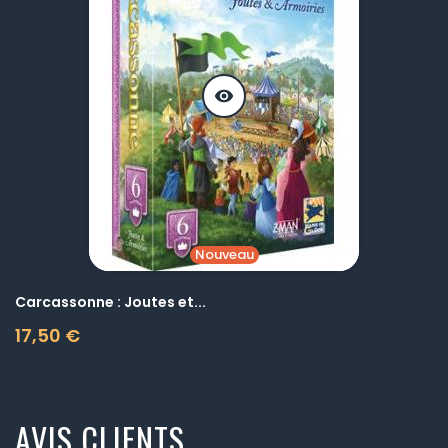
visibility
Nouveau
Carcassonne : Joutes et...
17,50 €
Prix
AVIS CLIENTS