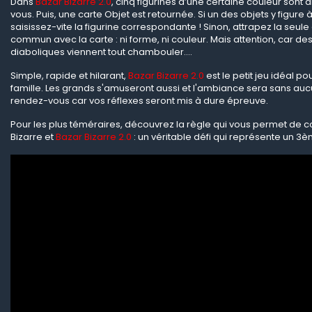
Dans
Bazar Bizarre 2.0
, cinq figurines d’une certaine couleur sont
vous. Puis, une carte Objet est retournée. Si un des objets y figure à
saisissez-vite la figurine correspondante ! Sinon, attrapez la seule 
commun avec la carte : ni forme, ni couleur. Mais attention, car de
diaboliques viennent tout chambouler….
Simple, rapide et hilarant,
Bazar Bizarre 2.0
est le petit jeu idéal p
famille. Les grands s'amuseront aussi et l'ambiance sera sans au
rendez-vous car vos réflexes seront mis à dure épreuve.
Pour les plus téméraires, découvrez la règle qui vous permet de 
Bizarre et
Bazar Bizarre 2.0
: un véritable défi qui représente un 3è