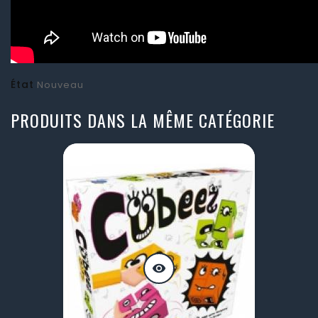
État
Nouveau
PRODUITS DANS LA MÊME CATÉGORIE
visibility