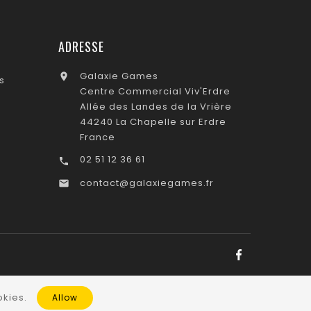
ADRESSE
Galaxie Games

s
Centre Commercial Viv'Erdre
Allée des Landes de la Vrière
44240 La Chapelle sur Erdre
France
02 51 12 36 61

contact@galaxiegames.fr

kies.
Allow