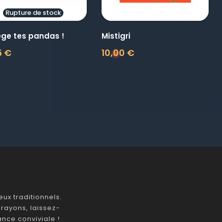
Rupture de stock
ège tes pandas !
Mistigri
5 €
10,00 €
Prix
ux traditionnels.
rayons, laissez-
nce conviviale !