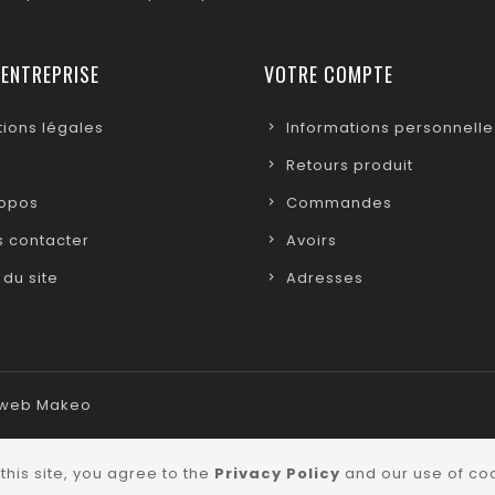
 ENTREPRISE
VOTRE COMPTE
ions légales
Informations personnelle
Retours produit
ropos
Commandes
 contacter
Avoirs
 du site
Adresses
e web Makeo
this site, you agree to the
Privacy Policy
and our use of coo