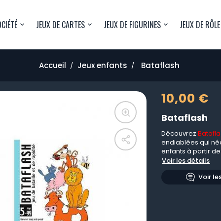
OCIÉTÉ
JEUX DE CARTES
JEUX DE FIGURINES
JEUX DE RÔLE
Accueil
Jeux enfants
Bataflash
10,00 €
Bataflash
Découvrez
Batafl
endiablées qui néce
enfants à partir de
Voir les détails
Voir le