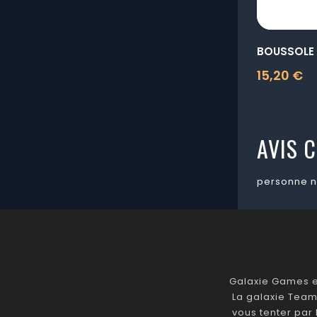
BOUSSOLE
15,20 €
Prix
AVIS C
personne n
Galaxie Games es
La galaxie Team
vous tenter par