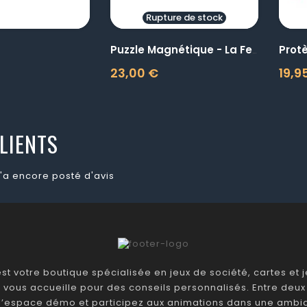
Rupture de stock
Prot
Puzzle Magnétique - La Ferme
23,00 €
19,9
Prix
Prix
LIENTS
'a encore posté d'avis
t votre boutique spécialisée en jeux de société, cartes et je
 vous accueille pour des conseils personnalisés. Entre deux 
 l’espace démo et participez aux animations dans une ambia