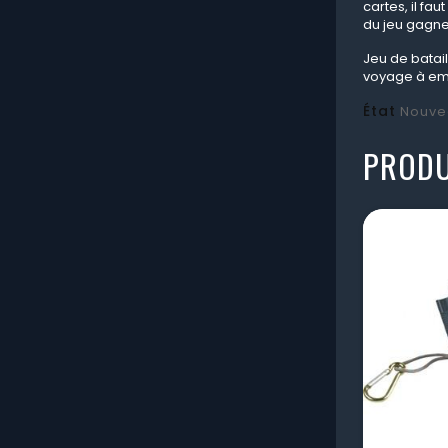
cartes, il fa
du jeu gagne 
Jeu de batail
voyage à emp
État
Nouve
PRODU