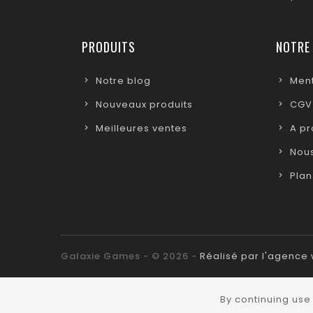
PRODUITS
NOTRE
Notre blog
Ment
Nouveaux produits
CGV
Meilleures ventes
A p
Nous
Plan
Galaxie Games - © 2026 -
Réalisé par l'agenc
By continuing use 