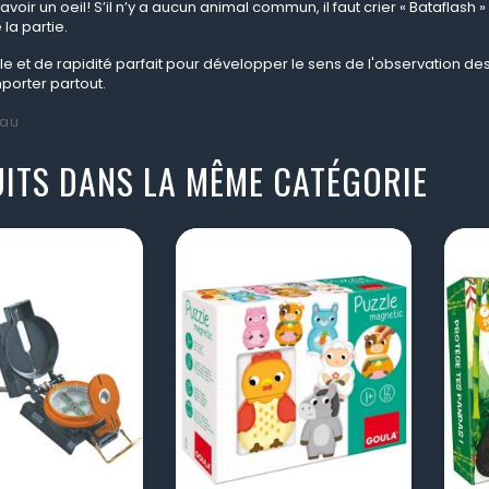
ut avoir un oeil! S’il n’y a aucun animal commun, il faut crier « Batafla
la partie.
le et de rapidité parfait pour développer le sens de l'observation de
orter partout.
au
ITS DANS LA MÊME CATÉGORIE
visibility
visibility