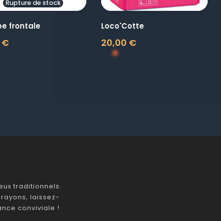
Rupture de stock
e frontale
Loco'Cotte
0 €
20,00 €
Prix
ux traditionnels.
rayons, laissez-
nce conviviale !