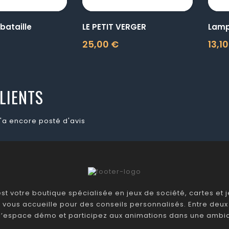
bataille
LE PETIT VERGER
Lamp
25,00 €
13,1
Prix
Prix
LIENTS
'a encore posté d'avis
t votre boutique spécialisée en jeux de société, cartes et je
 vous accueille pour des conseils personnalisés. Entre deux 
 l’espace démo et participez aux animations dans une ambia