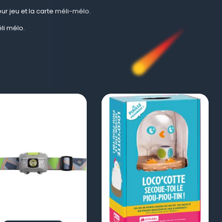
ur jeu et la carte méli-mélo.
li mélo.
visibility
visibility