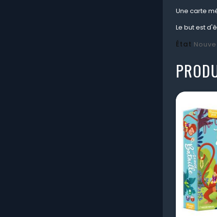
Une carte mél
Le but est d'
État
Nouve
PRODU