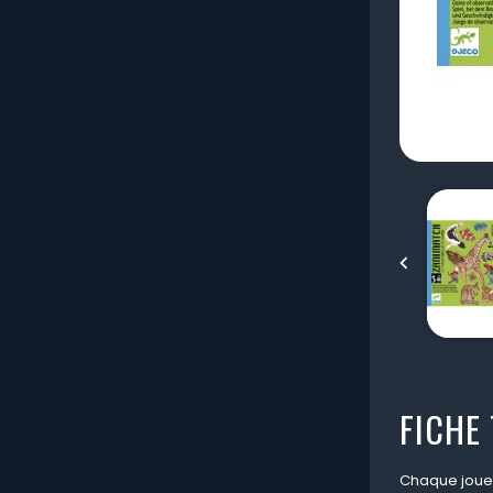

FICHE
Chaque joueu