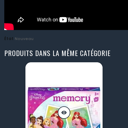
État
Nouveau
PRODUITS DANS LA MÊME CATÉGORIE
visibility