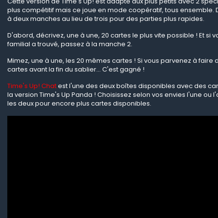
Cette version de Time's Up! est adapté aux plus petits avec 2 spécifi
plus compétitif mais ce joue en mode coopératif, tous ensemble. De 
à deux manches au lieu de trois pour des parties plus rapides.
D'abord, décrivez, une à une, 20 cartes le plus vite possible ! Et si vo
familial a trouvé, passez à la manche 2.
Mimez, une à une, les 20 mêmes cartes ! Si vous parvenez à faire d
cartes avant la fin du sablier... C'est gagné !
Time's Up! Chat
est l'une des deux boîtes disponibles avec des car
la version Time's Up Panda ! Choisissez selon vos envies l'une ou 
les deux pour encore plus cartes disponibles.