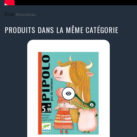
État
Nouveau
PRODUITS DANS LA MÊME CATÉGORIE
visibility