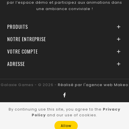
par l’espace démo et participez aux animations dans
une ambiance conviviale !
PRODUITS

NOTRE ENTREPRISE

VOTRE COMPTE

ADRESSE

Galaxie Games - © 2026 -
Réalisé par l'agence web Makeo
By continuing use this site, you agree to the
Privacy
Policy
and our use of cookies.
Allow