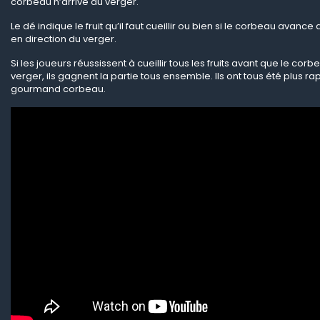
corbeau n’arrive au verger.
Le dé indique le fruit qu’il faut cueillir ou bien si le corbeau avan
en direction du verger.
Si les joueurs réussissent à cueillir tous les fruits avant que le corb
verger, ils gagnent la partie tous ensemble. Ils ont tous été plus ra
gourmand corbeau.