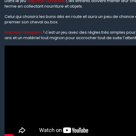
Dans le jeu
Hop Hop Galopons
!, les enfants doivent mener leur che
ferme en collectant nourriture et objets.
Celui qui choisira les bons dés en route et aura un peu de chan
premier son cheval au box.
Hop Hop Galopons
! c'est un jeu avec des règles très simples pou
ans et un matériel tout mignon pour accrocher tout de suite l'attenti