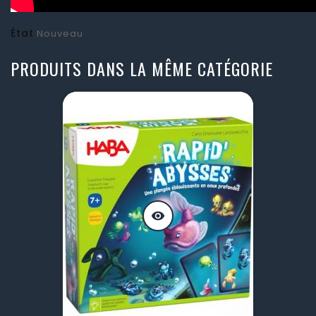
État
Nouveau
PRODUITS DANS LA MÊME CATÉGORIE
visibility