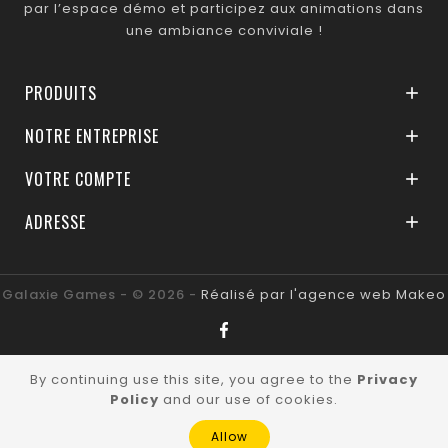
par l’espace démo et participez aux animations dans
une ambiance conviviale !
PRODUITS

NOTRE ENTREPRISE

VOTRE COMPTE

ADRESSE

Galaxie Games - © 2026 -
Réalisé par l'agence web Makeo
By continuing use this site, you agree to the
Privacy
Policy
and our use of cookies.
Allow