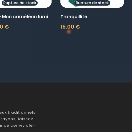
Rupture de stock
Rupture de stock
Tranquillité
Play+ Mon caméléon lumineux...
0 €
15,00 €
Prix
ux traditionnels.
rayons, laissez-
nce conviviale !