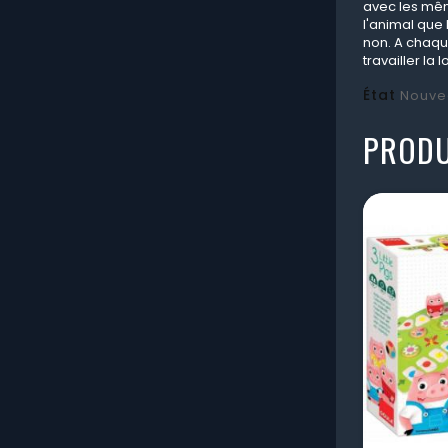
avec les même
l'animal que
non. A chaque
travailler la
État
Nouve
PRODU