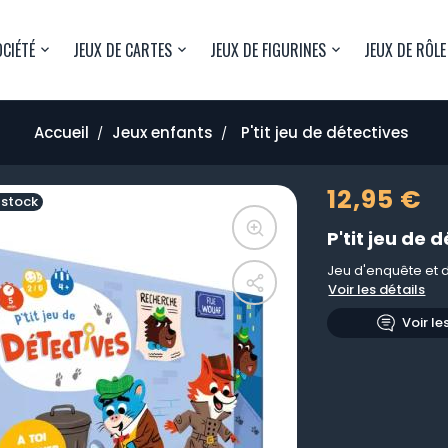
OCIÉTÉ
JEUX DE CARTES
JEUX DE FIGURINES
JEUX DE RÔLE
Accueil
Jeux enfants
P'tit jeu de détectives
12,95 €
 stock
P'tit jeu de 
Jeu d'enquête et 
Voir les détails
Voir le