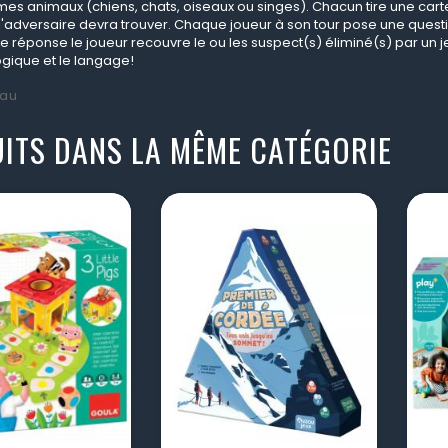
s animaux (chiens, chats, oiseaux ou singes). Chacun tire une carte e
 l'adversaire devra trouver. Chaque joueur à son tour pose une quest
 réponse le joueur recouvre le ou les suspect(s) éliminé(s) par un je
 logique et le langage!
au
ITS DANS LA MÊME CATÉGORIE
visibility
visibility