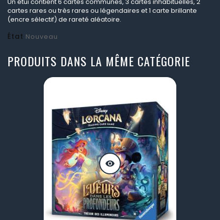
Un étui contient 6 cartes communes, 3 cartes inhabituelles, 2
cartes rares ou très rares ou légendaires et 1 carte brillante
(encre sélectif) de rareté aléatoire.
État
Nouveau
PRODUITS DANS LA MÊME CATÉGORIE
visibility