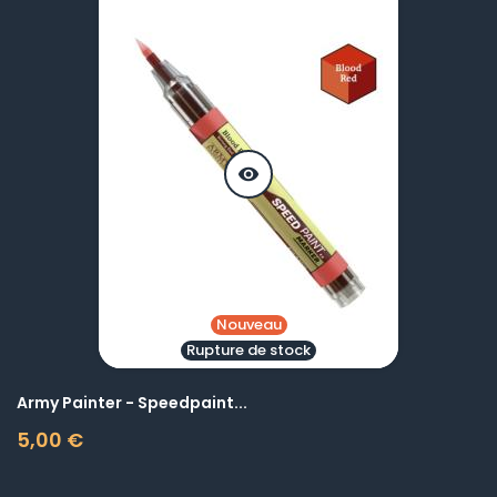
visibility
Nouveau
Rupture de stock
Army Painter - Speedpaint...
5,00 €
Prix