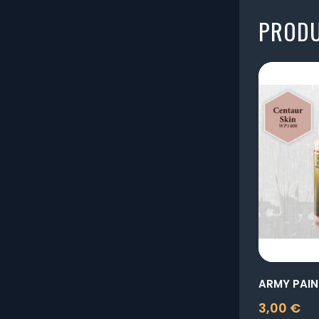
PRODU
3,00 €
Prix