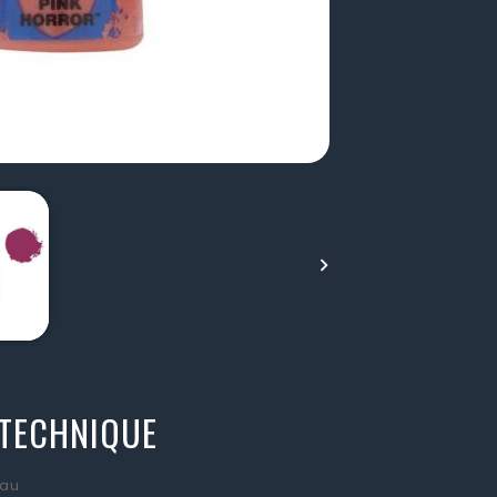

 TECHNIQUE
au