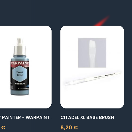
visibility
visibility
CITADEL XL BASE BRUSH
ARMY PAINTER - WARPAINTS...
 €
8,20 €
Prix