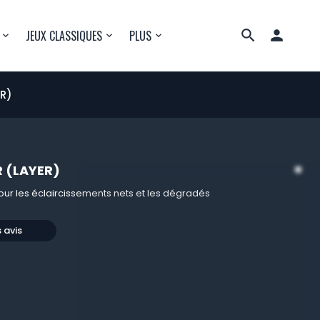

JEUX CLASSIQUES
PLUS
R)
 (LAYER)
ur les éclaircissements nets et les dégradés
s avis