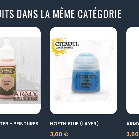
ITS DANS LA MÊME CATÉGORIE
visibility
visibility
HOETH BLUE (LAYER)
ARMY PAINTER - PEINTURES -...
3,60 €
3,60
Prix
Prix