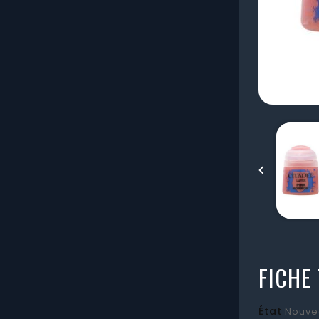

FICHE
État
Nouve