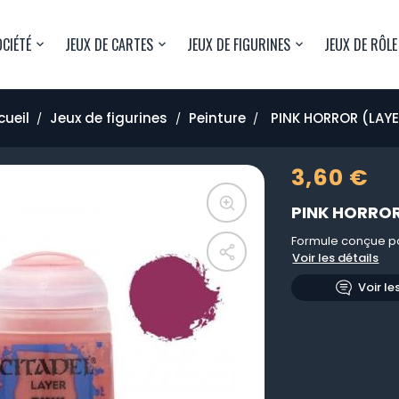
OCIÉTÉ
JEUX DE CARTES
JEUX DE FIGURINES
JEUX DE RÔLE
cueil
Jeux de figurines
Peinture
PINK HORROR (LAYE
3,60 €
PINK HORROR
Formule conçue po
Voir les détails
Voir le