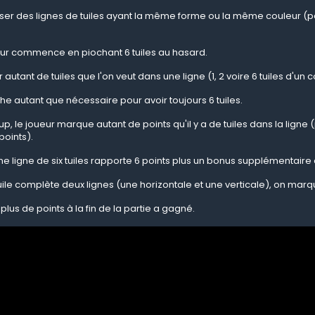
iser des lignes de tuiles ayant la même forme ou la même couleur (pa
r commence en piochant 6 tuiles au hasard.
 autant de tuiles que l'on veut dans une ligne (1, 2 voire 6 tuiles d'un 
e autant que nécessaire pour avoir toujours 6 tuiles.
, le joueur marque autant de points qu'il y a de tuiles dans la ligne 
points).
 ligne de six tuiles rapporte 6 points plus un bonus supplémentaire de 
ile complète deux lignes (une horizontale et une verticale), on marqu
 plus de points à la fin de la partie a gagné.