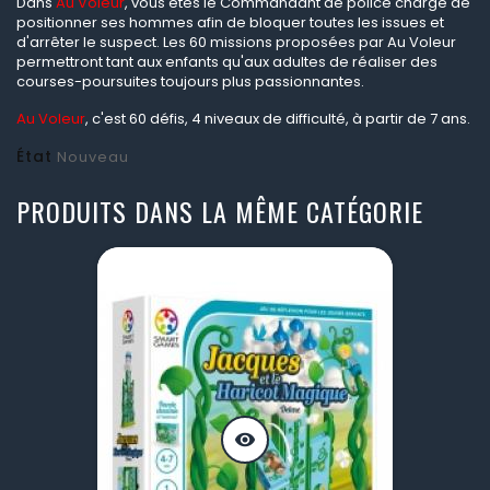
Dans
Au Voleur
, vous êtes le Commandant de police chargé de
positionner ses hommes afin de bloquer toutes les issues et
d'arrêter le suspect. Les 60 missions proposées par Au Voleur
permettront tant aux enfants qu'aux adultes de réaliser des
courses-poursuites toujours plus passionnantes.
Au Voleur
, c'est 60 défis, 4 niveaux de difficulté, à partir de 7 ans.
État
Nouveau
PRODUITS DANS LA MÊME CATÉGORIE
visibility