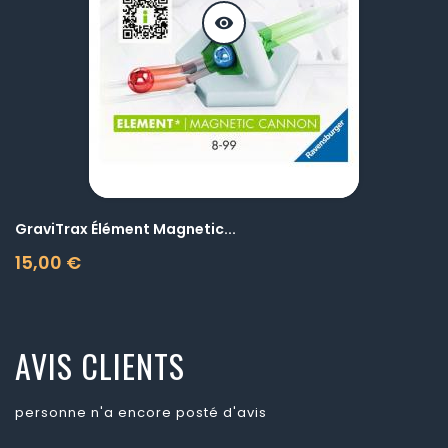
visibility
GraviTrax Élément Magnetic...
15,00 €
Prix
AVIS CLIENTS
personne n'a encore posté d'avis