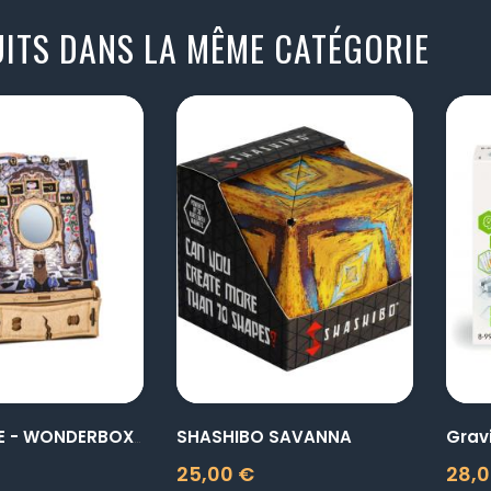
ITS DANS LA MÊME CATÉGORIE
visibility
visibility
SHASHIBO SAVANNA
CLUEPUZZLE - WONDERBOX OF...
25,00 €
28,0
Prix
Prix