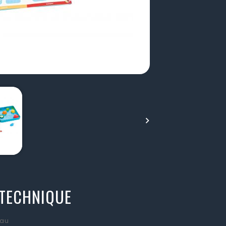

 TECHNIQUE
au