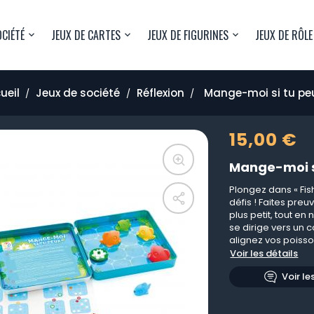
OCIÉTÉ
JEUX DE CARTES
JEUX DE FIGURINES
JEUX DE RÔLE
ueil
Jeux de société
Réflexion
Mange-moi si tu peu
15,00 €
Mange-moi si
Plongez dans « Fis
défis ! Faites pre
plus petit, tout e
se dirige vers un c
alignez vos poisso
Voir les détails
Voir le