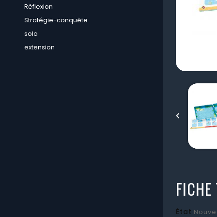
Réflexion
Stratégie-conquête
solo
extension

FICHE
État
Nouve