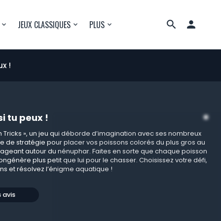

JEUX CLASSIQUES
PLUS
x !
 tu peux !
h Tricks », un jeu qui déborde d’imagination avec ses nombreux
uve de stratégie pour placer vos poissons colorés du plus gros au
n nageant autour du nénuphar. Faites en sorte que chaque poisson
ongénère plus petit que lui pour le chasser. Choisissez votre défi,
ns et résolvez l’énigme aquatique !
s avis