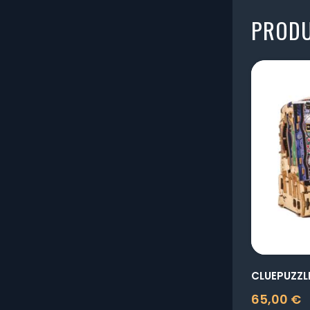
PRODU
65,00 €
Prix