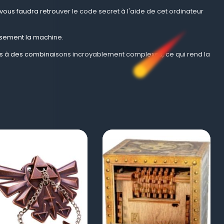
l vous faudra retrouver le code secret à l'aide de cet ordinateur
eusement la machine.
es à des combinaisons incroyablement complexes, ce qui rend la
visibility
visibility