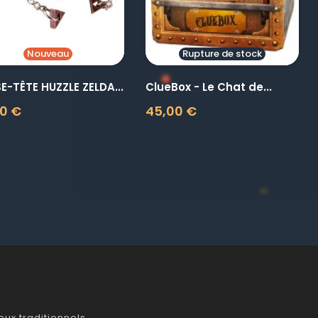
Nouveau
Rupture de stock
E-TÊTE HUZZLE ZELDA...
ClueBox - Le Chat de...
0 €
45,00 €
Prix
ux traditionnels.