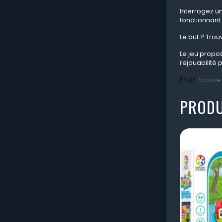
Interrogez un
fonctionnant
Le but ? Tro
Le jeu propo
rejouabilité 
État
Nouve
PRODU