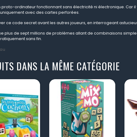
 proto-ordinateur fonctionnant sans électricité ni électronique. Car i
 uniquement avec des cartes perforées.
uver ce code secret avant les autres joueurs, en interrogeant astuci
se plus de sept millions de problèmes allant de combinaisons simpl
pratiquement sans fin.
au
ITS DANS LA MÊME CATÉGORIE
visibility
visibility