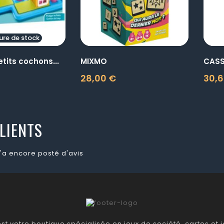
ure de stock
etits cochons...
MIXMO
CASS
28,00 €
30,6
Prix
Prix
LIENTS
'a encore posté d'avis
t votre boutique spécialisée en jeux de société, cartes et je