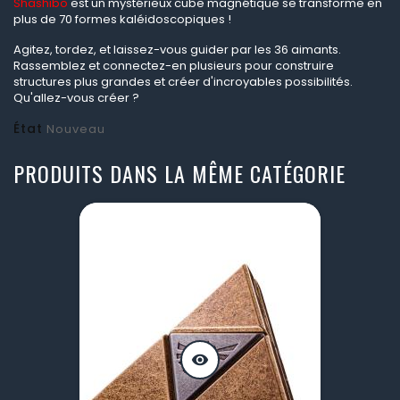
Shashibo
est un mystérieux cube magnétique se transforme en
plus de 70 formes kaléidoscopiques !
Agitez, tordez, et laissez-vous guider par les 36 aimants.
Rassemblez et connectez-en plusieurs pour construire
structures plus grandes et créer d'incroyables possibilités.
Qu'allez-vous créer ?
État
Nouveau
PRODUITS DANS LA MÊME CATÉGORIE
visibility