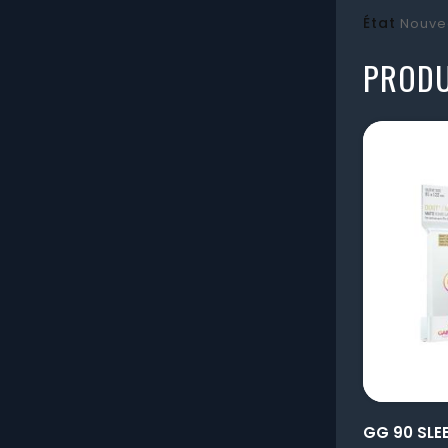
État
Nouve
PRODU