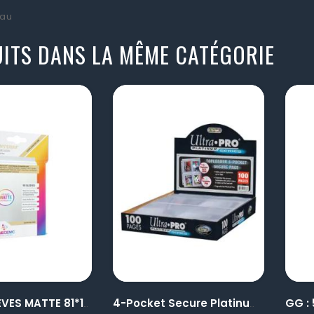
au
ITS DANS LA MÊME CATÉGORIE
visibility
visibility
GG 90 SLEEVES MATTE 81*122
4-Pocket Secure Platinum...