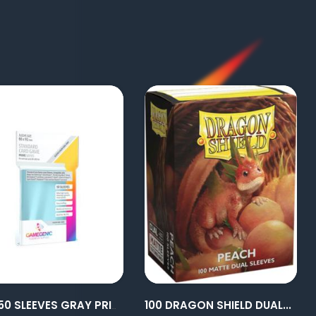
visibility
visibility
100 DRAGON SHIELD DUAL...
GG : 50 SLEEVES GRAY PRIME...