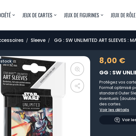
OCIÉTÉ
JEUX DE CARTES
JEUX DE FIGURINES
JEUX DE RÔLE
ccessoires
Sleeve
GG : SW UNLIMITED ART SLEEVES : 
8,00 €
 stock
GG : SW UNL
Protégez vos cartes
Format optimisé po
standard Outer Sle
éventuels (double
des cartes.
Voir les détails
Voir le