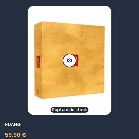
visibility
Rupture de stock
HUANG
59,90 €
Prix