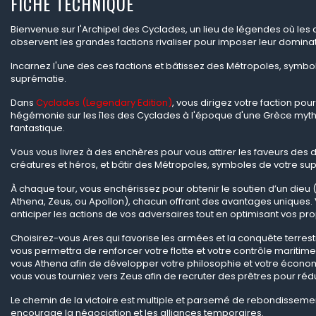
FICHE TECHNIQUE
Bienvenue sur l'Archipel des Cyclades, un lieu de légendes où les 
observent les grandes factions rivaliser pour imposer leur dominat
Incarnez l'une des ces factions et bâtissez des Métropoles, symbo
suprématie.
Dans
Cyclades (Legendary Edition)
, vous dirigez votre faction pou
hégémonie sur les îles des Cyclades à l'époque d'une Grèce myt
fantastique.
Vous vous livrez à des enchères pour vous attirer les faveurs des
créatures et héros, et bâtir des Métropoles, symboles de votre su
À chaque tour, vous enchérissez pour obtenir le soutien d’un dieu 
Athena, Zeus, ou Apollon), chacun offrant des avantages uniques
anticiper les actions de vos adversaires tout en optimisant vos pr
Choisirez-vous Ares qui favorise les armées et la conquête terrest
vous permettra de renforcer votre flotte et votre contrôle maritim
vous Athena afin de développer votre philosophie et votre écono
vous vous tourniez vers Zeus afin de recruter des prêtres pour rédu
Le chemin de la victoire est multiple et parsemé de rebondisseme
encourage la négociation et les alliances temporaires.