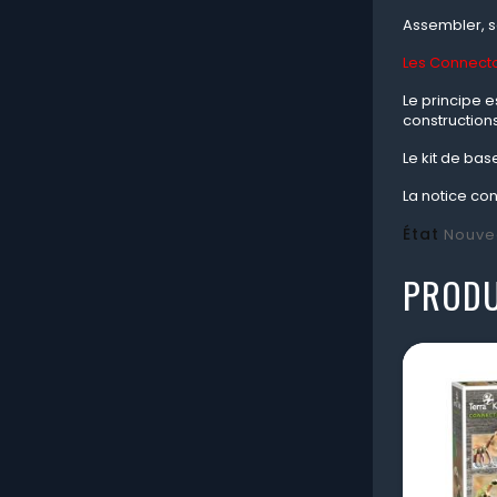
Assembler, s
Les Connecto
Le principe e
constructions
Le kit de ba
La notice co
État
Nouve
PRODU