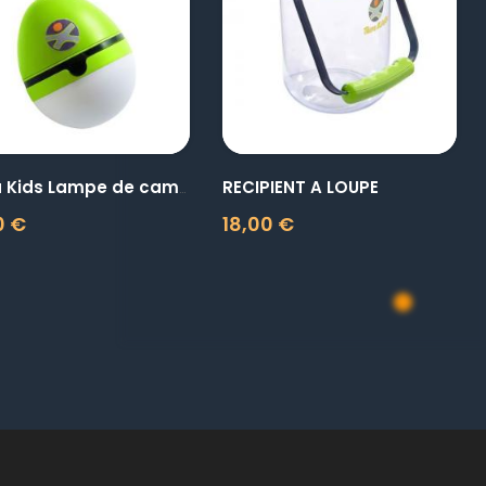
visibility
visibility
RECIPIENT A LOUPE
Terra Kids Lampe de camping
0 €
18,00 €
Prix