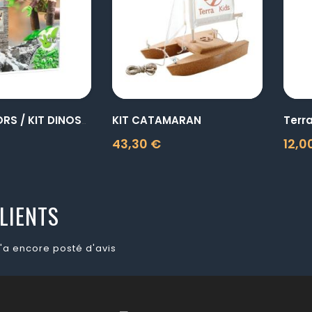
visibility
visibility
KIT CATAMARAN
CONNECTORS / KIT DINOSAURE
43,30 €
12,0
Prix
Prix
LIENTS
'a encore posté d'avis