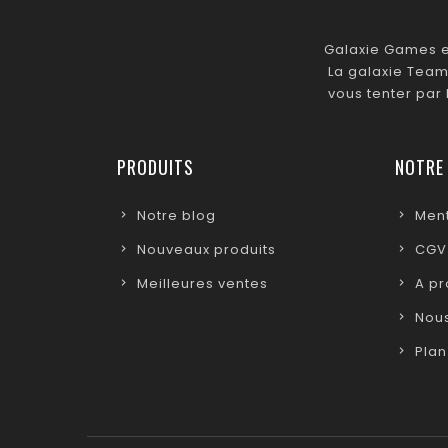
Galaxie Games es
La galaxie Team
vous tenter par
PRODUITS
NOTRE
Notre blog
Ment
Nouveaux produits
CGV
Meilleures ventes
A p
Nous
Plan