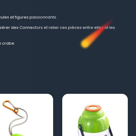
les et figures passionnants.
nsérer des Connectors et relier ces pièces entre elles et les
n crabe.