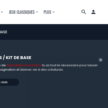

JEUX CLASSIQUES
PLUS
BASE
/ KIT DE BASE
se de
Terra Kids Connectors
tu as tout le nécessaire pour laisser
imagination et donner vie à des créatures.
s avis