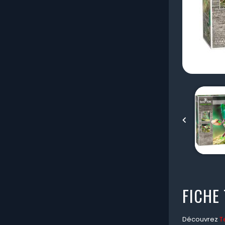

FICHE
Découvrez
T