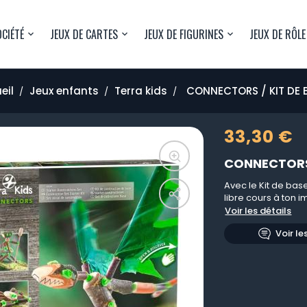
OCIÉTÉ
JEUX DE CARTES
JEUX DE FIGURINES
JEUX DE RÔLE
eil
Jeux enfants
Terra kids
CONNECTORS / KIT DE 
33,30 €
CONNECTORS 
Avec le Kit de ba
libre cours à ton 
Voir les détails
Voir le