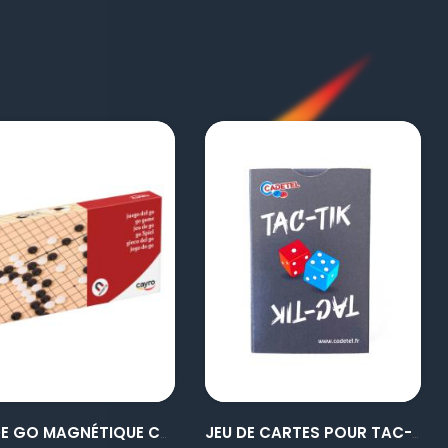
visibility
visibility
JEU DE GO MAGNÉTIQUE CAYRO
JEU DE CARTES POUR TAC-TIK