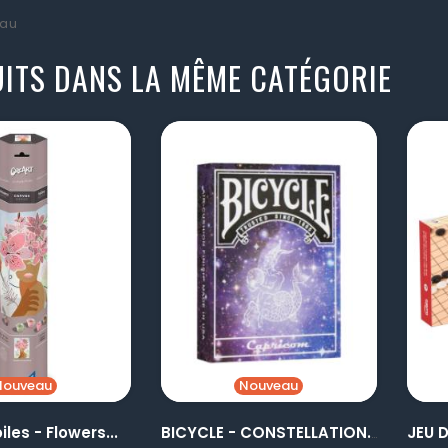
au
ITS DANS LA MÊME CATÉGORIE
visibility
visibility
Nouveau
Nouveau
iles - Flowers...
BICYCLE - CONSTELLATION...