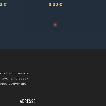
0 €
11,00 €
Prix
ux traditionnels.
rayons, laissez-
nce conviviale !
ADRESSE