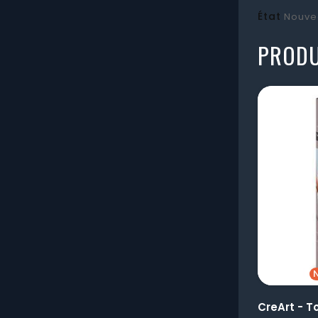
État
Nouve
PRODU
CreArt - To