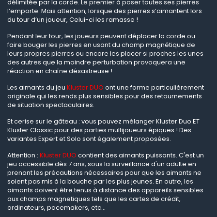
délimitée par la corde. Le premier à poser toutes ses pierres
l’emporte. Mais attention, lorsque des pierres s’aimantent lors
du tour d’un joueur, Celui-ci les ramasse !
Pendant leur tour, les joueurs peuvent déplacer la corde ou
faire bouger les pierres en usant du champ magnétique de
leurs propres pierres ou encore les placer si proches les unes
des autres que la moindre perturbation provoquera une
réaction en chaîne désastreuse !
Les aimants du jeu
Kluster DUO
ont une forme particulièrement
originale qui les rends plus sensibles pour des retournements
de situation spectaculaires.
Et cerise sur le gâteau : vous pouvez mélanger Kluster Duo ET
Kluster Classic pour des parties multijoueurs épiques ! Des
variantes Expert et Solo sont également proposées.
Attention :
Kluster DUO
contient des aimants puissants. C'est un
jeu accessible dès 7 ans, sous la surveillance d'un adulte en
prenant les précautions nécessaires pour que les aimants ne
soient pas mis à la bouche par les plus jeunes. En outre, les
aimants doivent être tenus à distance des appareils sensibles
aux champs magnetiques tels que les cartes de crédit,
ordinateurs, pacemakers, etc...