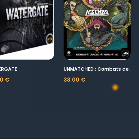
visibility
visibility
ERGATE
UNMATCHED : Combats de...
0 €
33,00 €
Prix