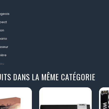
lageois
spect
ion
nario
sseur
cière
au
ITS DANS LA MÊME CATÉGORIE