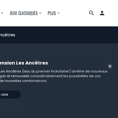

JEUX CLASSIQUES
PLUS
ncêtres
ension Les Ancêtres
 Les Ancêtres (issu du premier Kickstarter) amène de nouveaux
gan et renouvelle considérablement les possibilités de vos
 de nouvelles combinaisons.
s avis