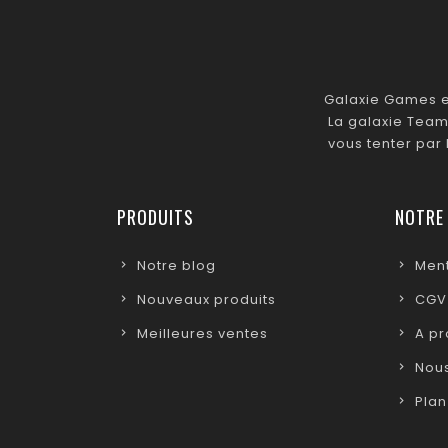
Galaxie Games es
La galaxie Team
vous tenter par
PRODUITS
NOTRE
Notre blog
Ment
Nouveaux produits
CGV
Meilleures ventes
A p
Nous
Plan