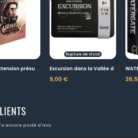
visibility
visibility
Rupture de stock
WAT
PAGAN - Extension présumée...
Excursion dans la Vallée de...
9,00 €
26,5
Prix
Prix
LIENTS
'a encore posté d'avis