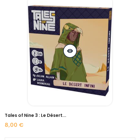
visibility
Tales of Nine 3 : Le Désert...
8,00 €
Prix