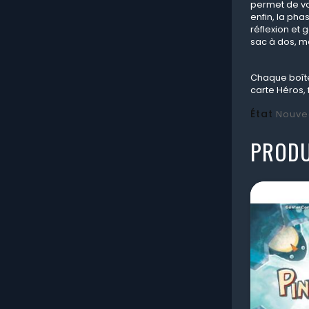
permet de vo
enfin, la ph
réflexion et 
sac à dos, ma
Chaque boîte 
carte Héros, 
État
Nouve
PRODU