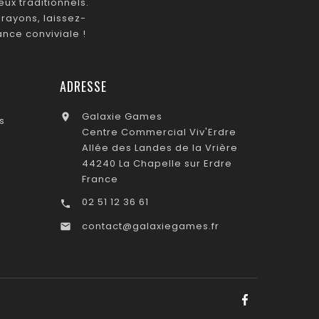
ux traditionnels.
rayons, laissez-
nce conviviale !
ADRESSE
Galaxie Games

s
Centre Commercial Viv'Erdre
Allée des Landes de la Vrière
44240 La Chapelle sur Erdre
France
02 51 12 36 61

contact@galaxiegames.fr
