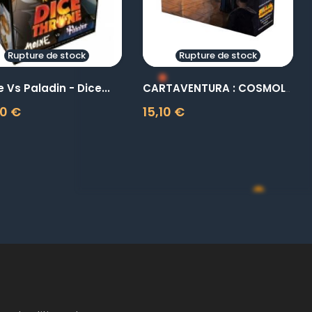
Rupture de stock
Rupture de stock
 Vs Paladin - Dice...
CARTAVENTURA : COSMOLOGIA
0 €
15,10 €
Prix