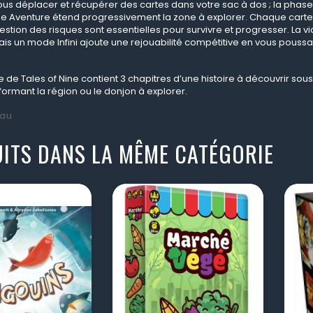
us déplacer et récupérer des cartes dans votre sac à dos ; la phase 
ase Aventure étend progressivement la zone à explorer. Chaque carte 
gestion des risques sont essentielles pour survivre et progresser. La v
is un mode Infini ajoute une rejouabilité compétitive en vous poussant
de Tales of Nine contient 3 chapitres d’une histoire à découvrir sous
formant la région ou le donjon à explorer.
au
ITS DANS LA MÊME CATÉGORIE
visibility
visibility