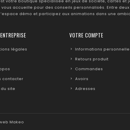
t votre boutique spécialisée en jeux de société, cartes et je
 vous accueille pour des conseils personnalisés. Entre deux 
 l’espace démo et participez aux animations dans une ambia
 ENTREPRISE
VOTRE COMPTE
ions légales
Informations personnelle
Retours produit
ropos
Commandes
 contacter
Avoirs
 du site
Adresses
e web Makeo