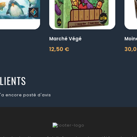
S
Marché Végé
Moine
12,50 €
30,0
Prix
Prix
LIENTS
'a encore posté d'avis