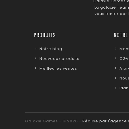
Galaxie Games es
La galaxie Team
vous tenter par
PRODUITS
NOTRE
Notre blog
Ment
Nouveaux produits
CGV
Meilleures ventes
A p
Nous
Plan
Galaxie Games - © 2026 -
Réalisé par l'agenc