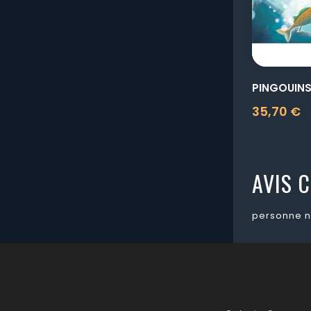
PINGOUIN
35,70 €
Prix
AVIS C
personne n