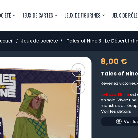
OCIÉTÉ
JEUX DE CARTES
JEUX DE FIGURINES
JEUX DE RÔLE
ccueil
Jeux de société
Tales of Nine 3 : Le Désert Infin
8,00 €
Tales of Nine 
Revenez victorieux
Le Désert Infini
est 
en solo. Vivez une
monstres et récupé
Voir les détails
Voir le