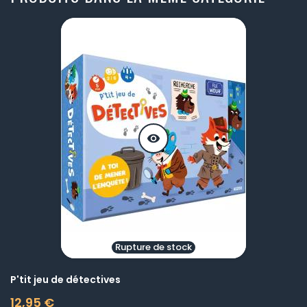
visibility
Rupture de stock
P'tit jeu de détectives
12,95 €