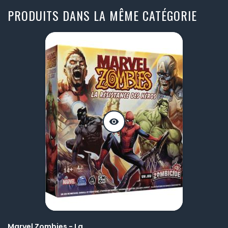
PRODUITS DANS LA MÊME CATÉGORIE
visibility
Marvel Zombies - La...