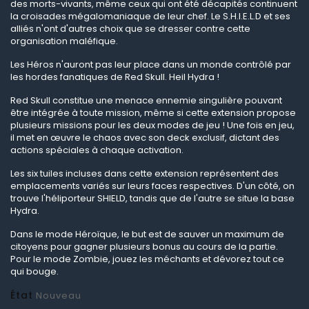
des morts-vivants, même ceux qui ont été décapités continuent
la croisades mégalomaniaque de leur chef. Le S.H.I.E.L.D et ses
alliés n'ont d'autres choix que se dresser contre cette
organisation maléfique.
Les Héros n'auront pas leur place dans un monde contrôlé par
les hordes fanatiques de Red Skull. Heil Hydra !
Red Skull constitue une menace ennemie singulière pouvant
être intégrée à toute mission, même si cette extension propose
plusieurs missions pour les deux modes de jeu ! Une fois en jeu,
il met en
œuvre le chaos avec son deck exclusif, dictant des
actions sp
éciales à chaque activation.
Les six tuiles incluses dans cette extension représentent des
emplacements variés sur leurs faces respectives. D'un côté, on
trouve l'héliporteur SHIELD, tandis que de l'autre se situe la base
Hydra.
Dans le mode Héroïque, le but est de sauver un maximum de
citoyens pour gagner plusieurs bonus au cours de la partie.
Pour le mode Zombie, jouez les méchants et dévorez tout ce
qui bouge.
État
Nouveau