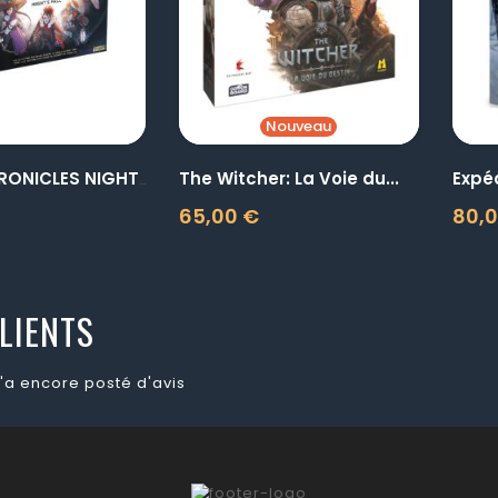
Nouveau
The Witcher: La Voie du...
Expé
KINFIRE CHRONICLES NIGHT’S...
65,00 €
80,
Prix
Prix
LIENTS
'a encore posté d'avis