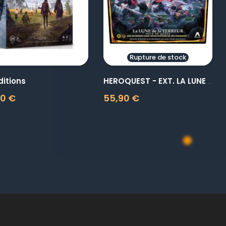
Rupture de stock
ditions
HEROQUEST - EXT. LA LUNE DE...
00 €
55,90 €
Prix