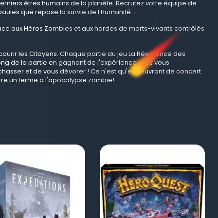
 derniers êtres humains de la planète. Recrutez votre équipe de
ules que repose la survie de l'humanité...
 face aux Héros Zombies et aux hordes de morts-vivants contrôlés
courir les Citoyens. Chaque partie du jeu La Résistance des
long de la partie en gagnant de l'expérience, plus vous
hasser et de vous dévorer ! Ce n'est qu'en
œuvrant de concert
tre un terme à l'apocalypse zombie!
visibility
visibility