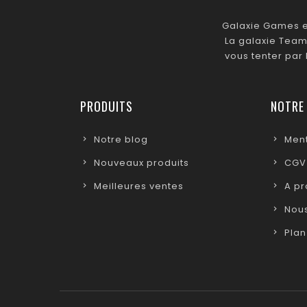
Galaxie Games es
La galaxie Team
vous tenter par
PRODUITS
NOTRE
Notre blog
Ment
Nouveaux produits
CGV
Meilleures ventes
A p
Nous
Plan