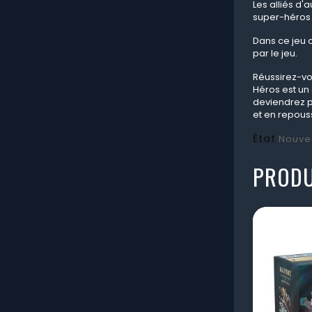
Les alliés d'
super-héros 
Dans ce jeu 
par le jeu.
Réussirez-vou
Héros est un 
deviendrez p
et en repous
État
Nouve
PRODU