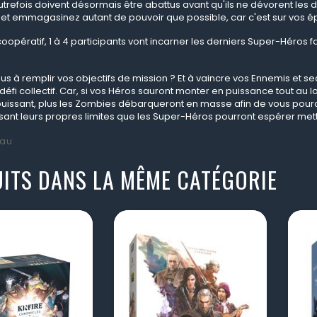
autrefois doivent désormais être abattus avant qu'ils ne dévorent les
et emmagasinez autant de pouvoir que possible, car c'est sur vos épa
coopératif, 1 à 4 participants vont incarner les derniers Super-Héros
s à remplir vos objectifs de mission ? Et à vaincre vos Ennemis et se
défi collectif. Car, si vos Héros sauront monter en puissance tout au 
uissant, plus les Zombies débarqueront en masse afin de vous pourc
sant leurs propres limites que les Super-H
éros pourront espérer met
au
ITS DANS LA MÊME CATÉGORIE
visibility
visibility