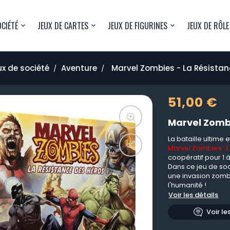
OCIÉTÉ
JEUX DE CARTES
JEUX DE FIGURINES
JEUX DE RÔLE
x de société
Aventure
Marvel Zombies - La Résistan
51,00 €
Marvel Zombi
La bataille ultime 
Marvel Zombies : 
coopératif pour 1 à
Dans ce jeu de soc
une invasion zomb
l'humanité !
Voir les détails
Voir le