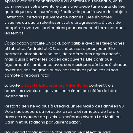
Après avoir pris connaissance du contexte du scénario, vous
commencez votre aventure dans une pièce (une carte de lieu
qui indique divers numéros). Fouillez-la pour trouver des objets
! Attention : certains peuvent être cachés ! Des énigmes
visuelles ou audio ralentissent votre progression... à vous de
coopérer avec vos partenaires pour avancer et terminer dans
les temps !
L'application gratuite Unlock!, compatible avec les téléphones
et tablettes Android et iOS, est nécessaire pour jouer. Elle
permet d'obtenir des indices, de repérer des objets cachés,
mais aussi d'entrer les codes découverts. Elle contribue
également à l'ambiance avec ses musiques dédiées à chaque
aventure, ses énigmes audio, ses terribles pénalités et son
compte à rebours fatal !
La boîte
Unlock! 11 Extraordinary Adventures
contient trois
nouvelles aventures qui vous entraînent aux côtés de héros
légendaires.
Restart : Rien ne va plus à Créaria, un jeu vidéo des années 90.
Volez au secours du roi et de la reine et remettez de l’ordre
dans ce royaume de pixels. Un scénario niveau 1 de Mathieu
Casnin et illustrations par Laurent Bazar.
Hollywood Confidential : Votre patron, le détective Jack