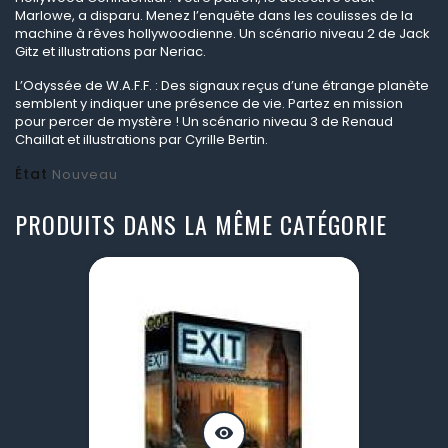
Marlowe, a disparu. Menez l’enquête dans les coulisses de la
machine à rêves hollywoodienne. Un scénario niveau 2 de Jack
Gitz et illustrations par Neriac.
L’Odyssée de W.A.F.F. : Des signaux reçus d’une étrange planète
semblent y indiquer une présence de vie. Partez en mission
pour percer de mystère ! Un scénario niveau 3 de Renaud
Chaillat et illustrations par Cyrille Bertin.
État
Nouveau
PRODUITS DANS LA MÊME CATÉGORIE
visibility