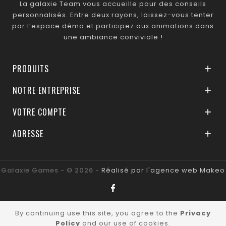
La galaxie Team vous accueille pour des conseils
personnalisés. Entre deux rayons, laissez-vous tenter
par l’espace démo et participez aux animations dans
une ambiance conviviale !
PRODUITS

NOTRE ENTREPRISE

VOTRE COMPTE

ADRESSE

Galaxie Games - © 2026 -
Réalisé par l'agence web Makeo
By continuing use this site, you agree to the
Privacy
Policy
and our use of cookies.