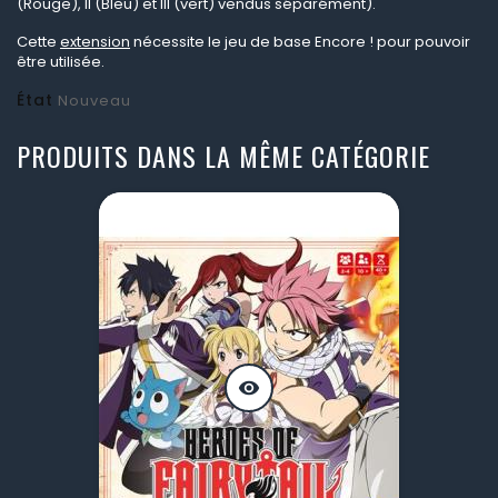
(Rouge), II (Bleu) et III (vert) vendus séparément).
Cette
extension
nécessite le jeu de base Encore ! pour pouvoir
être utilisée.
État
Nouveau
PRODUITS DANS LA MÊME CATÉGORIE
visibility