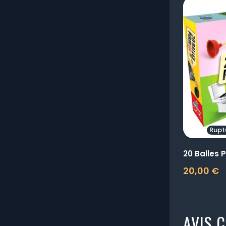
Rupt
20 Balles P
20,00 €
Prix
AVIS C