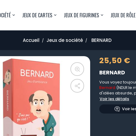
OCIÉTÉ
JEUX DE CARTES
JEUX DE FIGURINES
JEUX DE RÔLE
Accueil
Jeux de société
BERNARD
25,50 €
BERNARD
Vous voyez toujour
Bernard
(NDLR:le m
d'idées absurde, p
Voir les détails
Voir le