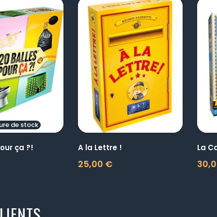
visibility
visibility
ure de stock
our ça ?!
A la Lettre !
La C
25,00 €
30,0
Prix
Prix
LIENTS