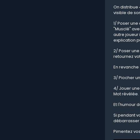
On distribue
visible de son
1/ Poser une 
"Musclé" avec
autre joueur 
explication p
2/ Poser une 
retournez vot
En revanche s
3/ Piocher u
4/ Jouer une
Mot révélée.
Et l'humour d
Si pendant vot
débarrasser 
Pimentez vos 