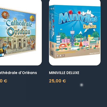
visibility
visibility
athédrale d'Orléans
MINIVILLE DELUXE
0 €
25,00 €
Prix