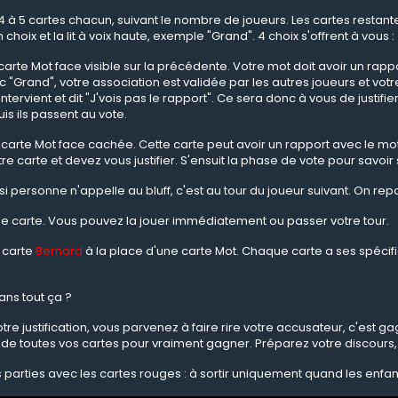
 4 à 5 cartes chacun, suivant le nombre de joueurs. Les cartes restan
 choix et la lit à voix haute, exemple "Grand". 4 choix s'offrent à vous :
carte Mot face visible sur la précédente. Votre mot doit avoir un rap
 "Grand", votre association est validée par les autres joueurs et votr
intervient et dit "J'vois pas le rapport". Ce sera donc à vous de justif
uis ils passent au vote.
carte Mot face cachée. Cette carte peut avoir un rapport avec le mot 
re carte et devez vous justifier. S'ensuit la phase de vote pour savoi
i personne n'appelle au bluff, c'est au tour du joueur suivant. On rep
ne carte. Vous pouvez la jouer immédiatement ou passer votre tour.
 carte
Bernard
à la place d'une carte Mot. Chaque carte a ses spécific
ans tout ça ?
re justification, vous parvenez à faire rire votre accusateur, c'est gagné
de toutes vos cartes pour vraiment gagner. Préparez votre discours, 
parties avec les cartes rouges : à sortir uniquement quand les enfan