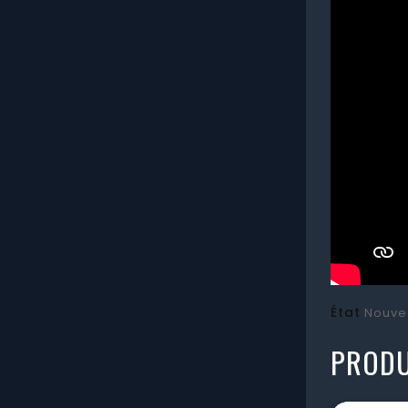
État
Nouve
PRODU