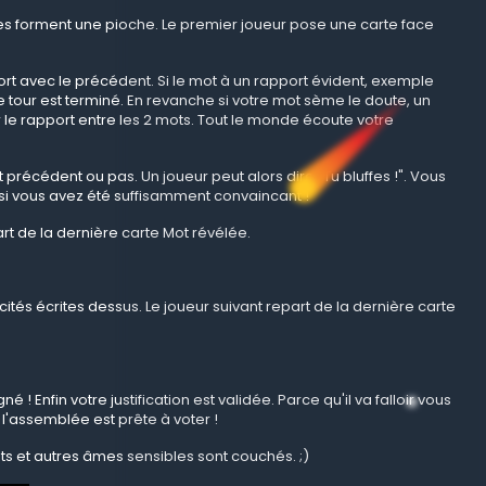
tes forment une pioche. Le premier joueur pose une carte face
port avec le précédent. Si le mot à un rapport évident, exemple
e tour est terminé. En revanche si votre mot sème le doute, un
ier le rapport entre les 2 mots. Tout le monde écoute votre
précédent ou pas. Un joueur peut alors dire "Tu bluffes !". Vous
r si vous avez été suffisamment convaincant !
art de la dernière carte Mot révélée.
ités écrites dessus. Le joueur suivant repart de la dernière carte
 ! Enfin votre justification est validée. Parce qu'il va falloir vous
l'assemblée est prête à voter !
ts et autres âmes sensibles sont couchés. ;)