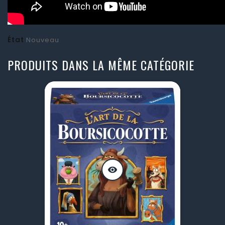
État
Nouveau
PRODUITS DANS LA MÊME CATÉGORIE
visibility