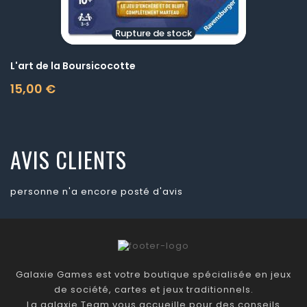
Rupture de stock
L'art de la Boursicocotte
15,00 €
Prix
AVIS CLIENTS
personne n'a encore posté d'avis
Galaxie Games est votre boutique spécialisée en jeux
de société, cartes et jeux traditionnels.
La galaxie Team vous accueille pour des conseils