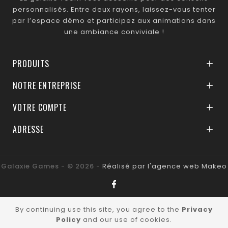
personnalisés. Entre deux rayons, laissez-vous tenter
par l’espace démo et participez aux animations dans
une ambiance conviviale !
PRODUITS

NOTRE ENTREPRISE

VOTRE COMPTE

ADRESSE

Galaxie Games - © 2026 -
Réalisé par l'agence web Makeo
By continuing use this site, you agree to the
Privacy
Policy
and our use of cookies.