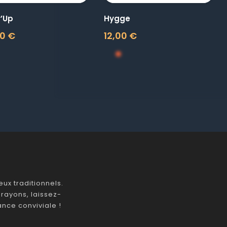
r’Up
Hygge
0 €
12,00 €
Prix
ux traditionnels.
rayons, laissez-
nce conviviale !