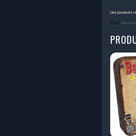
Les joueurs r
État
Nouve
PRODU