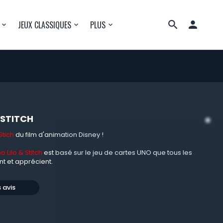

JEUX CLASSIQUES
PLUS
 STITCH
Stich
du film d'animation Disney !
o Lilo & Stitch
est basé sur le jeu de cartes UNO que tous les
t et apprécient.
s avis