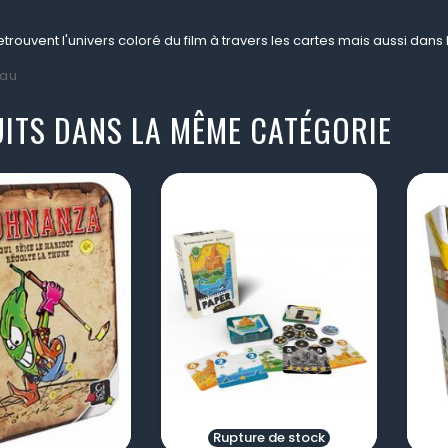
etrouvent l'univers coloré du film à travers les cartes mais aussi dans 
au
ITS DANS LA MÊME CATÉGORIE
visibility
visibility
Rupture de stock