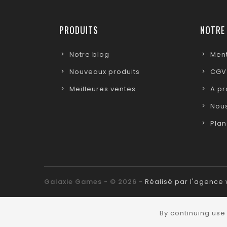
PRODUITS
NOTRE
Notre blog
Ment
Nouveaux produits
CGV
Meilleures ventes
A p
Nous
Plan
Galaxie Games - © 2026 -
Réalisé par l'agenc
By continuing use 