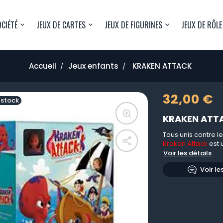
OCIÉTÉ
JEUX DE CARTES
JEUX DE FIGURINES
JEUX DE RÔLE
Accueil
Jeux enfants
KRAKEN ATTACK
32,00 €
 stock
KRAKEN ATT
Tous unis contre le
Kraken Attack
est 
Voir les détails
Voir le