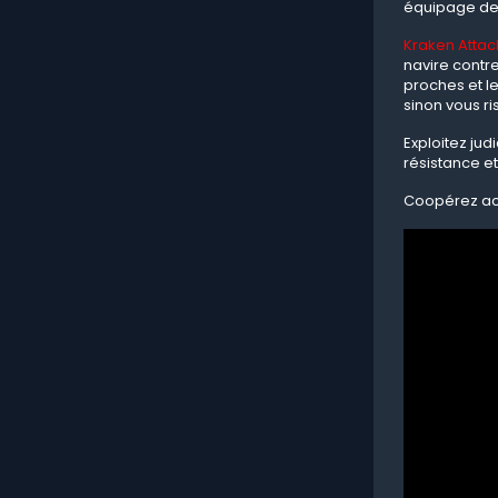
équipage de p
Kraken Attac
navire contre
proches et le
sinon vous r
Exploitez jud
résistance e
Coopérez act