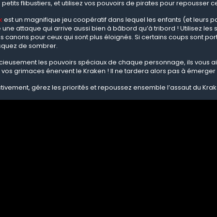
etits flibustiers, et utilisez vos pouvoirs de pirates pour repousser
k
est un magnifique jeu coopératif dans lequel les enfants (et leurs p
 une attaque qui arrive aussi bien à bâbord qu’à tribord ! Utilisez l
s canons pour ceux qui sont plus éloignés. Si certains coups sont porté
isquez de sombrer.
icieusement les pouvoirs spéciaux de chaque personnage, ils vous aider
t vos grimaces énervent le Kraken ! Il ne tardera alors pas à émerge
ivement, gérez les priorités et repoussez ensemble l’assaut du Kraken