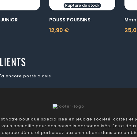
Rupture de stock
 JUNIOR
POUSS'POUSSINS
Mmm
12,90 €
25,0
Prix
Prix
LIENTS
'a encore posté d'avis
t votre boutique spécialisée en jeux de société, cartes et je
 vous accueille pour des conseils personnalisés. Entre deux 
 l’espace démo et participez aux animations dans une ambia