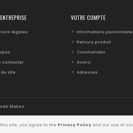
 ENTREPRISE
VOTRE COMPTE
ions légales
Informations personnelle
Retours produit
ropos
Commandes
 contacter
Avoirs
 du site
Adresses
e web Makeo
this site, you agree to the
Privacy Policy
and our use of coo