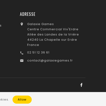
ADRESSE
Galaxie Games

s
Centre Commercial Viv'Erdre
Allée des Landes de la Vrière
44240 La Chapelle sur Erdre
France
02 51 12 36 61

contact@galaxiegames.fr

kies.
Allow