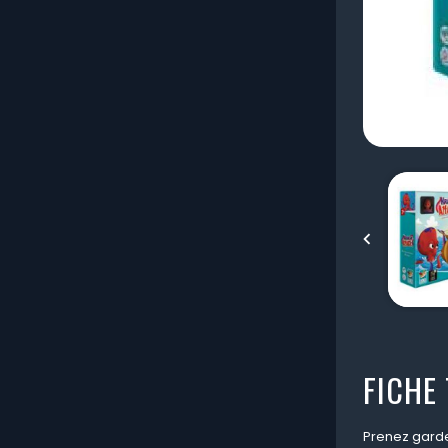

FICHE
Prenez garde 