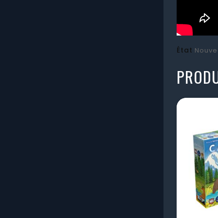
État
Nouve
PRODU