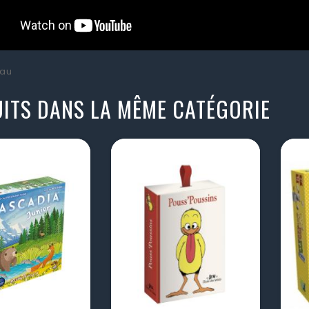
au
ITS DANS LA MÊME CATÉGORIE
visibility
visibility