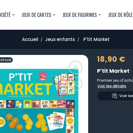
OCIÉTÉ
JEUX DE CARTES
JEUX DE FIGURINES
JEUX DE RÔLE
Accueil
Jeux enfants
P'tit Market
18,90 €
 stock
P'tit Market
Premier jeu d'acha
Voir les détails
Voir le