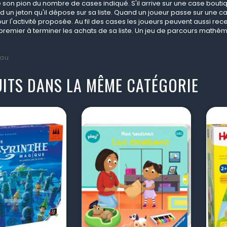
son pion du nombre de cases indiqué. S'il arrive sur une case boutique
d un jeton qu'il dépose sur sa liste. Quand un joueur passe sur une case
ur l'activité proposée. Au fil des cases les joueurs peuvent aussi rec
le premier à terminer les achats de sa liste. Un jeu de parcours math
au
ITS DANS LA MÊME CATÉGORIE
visibility
visibility