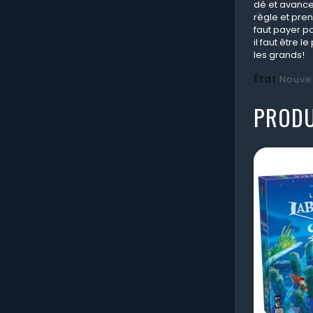
dé et avance 
règle et pren
faut payer po
il faut être 
les grands!
État
Nouve
PRODU