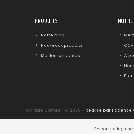
PRODUITS
NOTRE
Notre blog
Ment
Nouveaux produits
CGV
Meilleures ventes
A p
Nous
Plan
Galaxie Games - © 2026 -
Réalisé par l'agenc
By continuing use 