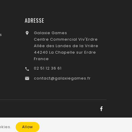
ADRESSE
Galaxie Games

s
Centre Commercial Viv'Erdre
Allée des Landes de la Vrière
44240 La Chapelle sur Erdre
France
02 51 12 36 61

contact@galaxiegames.fr

kies.
Allow