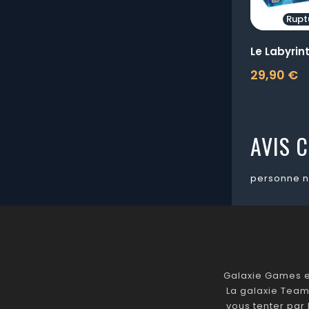
Rupt
Le Labyri
29,90 €
Prix
AVIS C
personne n
Galaxie Games es
La galaxie Team
vous tenter par