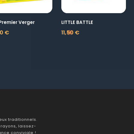
Premier Verger
LITTLE BATTLE
0 €
11,50 €
Prix
ux traditionnels.
rayons, laissez-
nce conviviale !