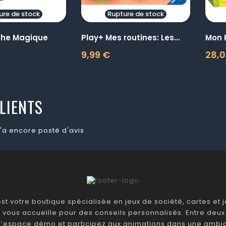
ure de stock
Rupture de stock
nthe Magique
Play+ Mes routines: Les...
Mon 
9,99 €
28,0
Prix
Prix
LIENTS
'a encore posté d'avis
t votre boutique spécialisée en jeux de société, cartes et je
 vous accueille pour des conseils personnalisés. Entre deux 
 l’espace démo et participez aux animations dans une ambia