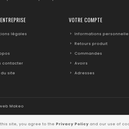
 ENTREPRISE
VOTRE COMPTE
ions légales
Informations personnelle
Retours produit
ropos
Commandes
 contacter
Avoirs
 du site
Adresses
e web Makeo
this site, you agree to the
Privacy Policy
and our use of coo