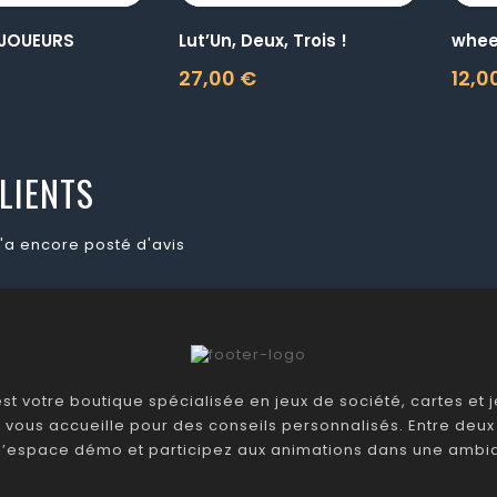
 JOUEURS
Lut’Un, Deux, Trois !
whee
27,00 €
12,0
Prix
Prix
LIENTS
'a encore posté d'avis
t votre boutique spécialisée en jeux de société, cartes et je
 vous accueille pour des conseils personnalisés. Entre deux 
 l’espace démo et participez aux animations dans une ambia