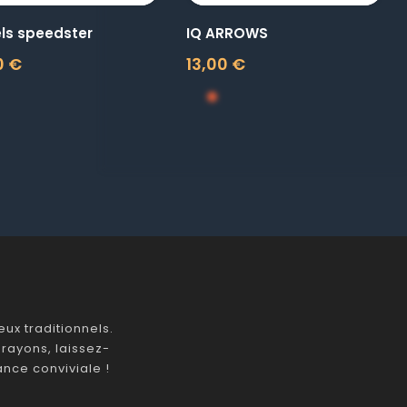
ls speedster
IQ ARROWS
0 €
13,00 €
Prix
ux traditionnels.
rayons, laissez-
nce conviviale !